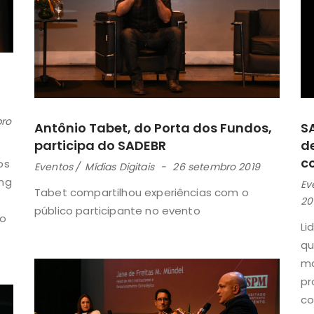
ro
Antônio Tabet, do Porta dos Fundos,
S
participa do SADEBR
d
co
os
Eventos
Mídias Digitais
26 setembro 2019
ing
Ev
Tabet compartilhou experiências com o
20
público participante no evento
ão
Li
qu
ma
pr
co