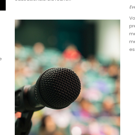
Ev
Vo
pr
me
me
es
e
s