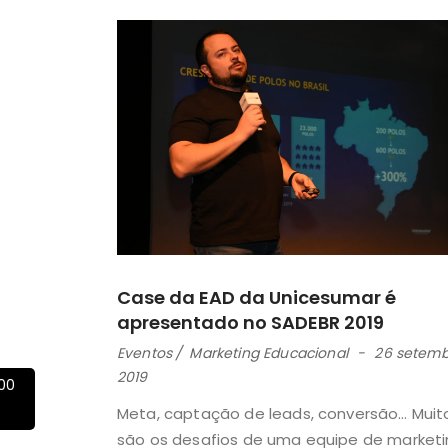
Case da EAD da Unicesumar é
apresentado no SADEBR 2019
Eventos
Marketing Educacional
26 setemb
2019
00
Meta, captação de leads, conversão… Muit
são os desafios de uma equipe de market