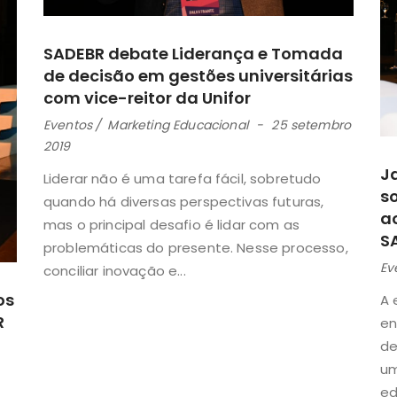
SADEBR debate Liderança e Tomada
de decisão em gestões universitárias
com vice-reitor da Unifor
Eventos
Marketing Educacional
25 setembro
2019
J
Liderar não é uma tarefa fácil, sobretudo
s
quando há diversas perspectivas futuras,
a
mas o principal desafio é lidar com as
S
problemáticas do presente. Nesse processo,
Ev
conciliar inovação e...
os
A 
R
en
de
um
ed