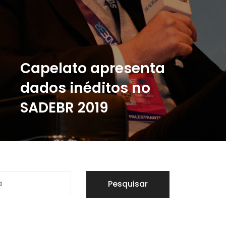
Capelato apresenta
dados inéditos no
SADEBR 2019
Participação no evento ainda contou com
debate com o jornalista William Waack
Pesquisar