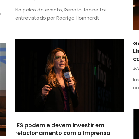
No palco do evento, Renato Janine foi
ão
entrevistado por Rodrigo Hornhardt
Ge
L
c
Br
In
co
IES podem e devem investir em
relacionamento com a imprensa