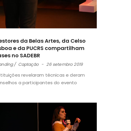
stores da Belas Artes, da Celso
isboa e da PUCRS compartilham
ases no SADEBR
anding
Captação
26 setembro 2019
stituições revelaram técnicas e deram
nselhos a participantes do evento