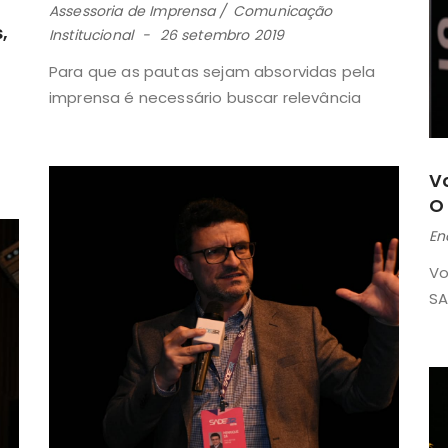
Assessoria de Imprensa
Comunicação
,
Institucional
26 setembro 2019
Para que as pautas sejam absorvidas pela
imprensa é necessário buscar relevância
V
O
En
Vo
SA